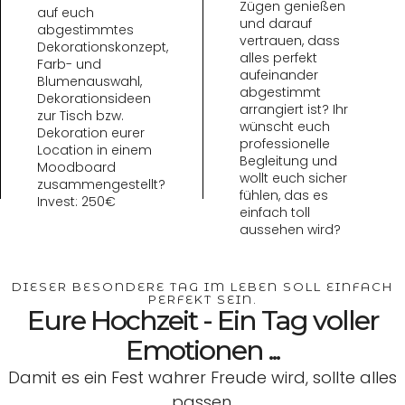
Zügen genießen
auf euch
und darauf
abgestimmtes
vertrauen, dass
Dekorationskonzept,
Termin
Termin
alles perfekt
Farb- und
vereinbaren
vereinbaren
aufeinander
Blumenauswahl,
abgestimmt
Dekorationsideen
arrangiert ist? Ihr
zur Tisch bzw.
wünscht euch
Dekoration eurer
professionelle
Location in einem
Begleitung und
Moodboard
wollt euch sicher
zusammengestellt?
fühlen, das es
Invest: 250€
einfach toll
aussehen wird?
DIESER BESONDERE TAG IM LEBEN SOLL EINFACH
PERFEKT SEIN.
Eure Hochzeit - Ein Tag voller
Emotionen ...
Damit es ein Fest wahrer Freude wird, sollte alles
passen.